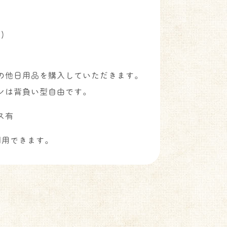
)
の他日用品を購入していただきます。
ンは背負い型自由です。
ス有
利用できます。