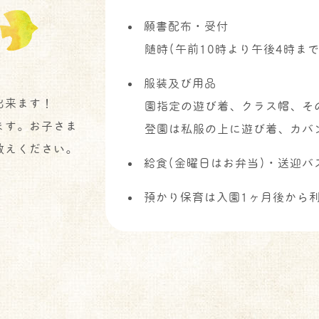
願書配布・受付
随時(午前10時より午後4時まで
服装及び用品
出来ます！
園指定の遊び着、クラス帽、そ
ます。お子さま
登園は私服の上に遊び着、カバ
教えください。
給食(金曜日はお弁当)・送迎バ
預かり保育は入園1ヶ月後から