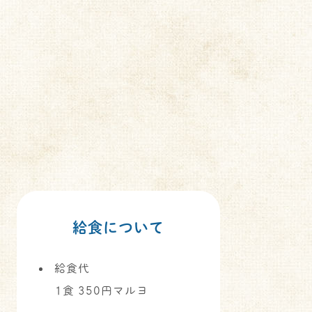
給食について
給食代
1食 350円マルヨ