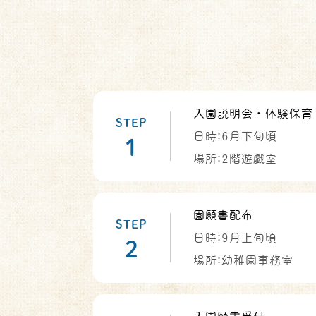
入園説明会・体験保育
STEP
日時:6月下旬頃
1
場所:2階遊戯室
園願書配布
STEP
日時:9月上旬頃
2
場所:幼稚園事務室