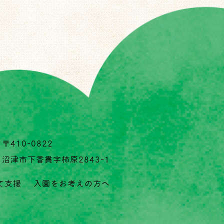
〒410-0822
沼津市下香貫字柿原2843-1
て支援
入園をお考えの方へ