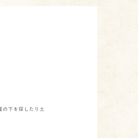
。
。
葉の下を探したり土