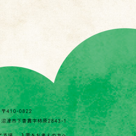
〒410-0822
沼津市下香貫字柿原2843-1
て支援
入園をお考えの方へ