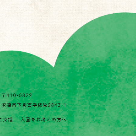
〒410-0822
沼津市下香貫字柿原2843-1
て支援
入園をお考えの方へ