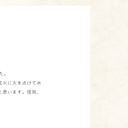
た。
花火に火を点けて水
と思います。怪我、